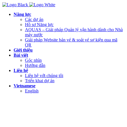
Năng lực
Các dự án
Hồ sơ Năng lực
AQUAS – Giải pháp Quản lý vận hành dành cho Nhà
máy nước
Giải pháp Website bán vé & soát vé sự kiện qua mã
QR
Giới thiệu
Bài viết
Góc nhìn
Hướng dẫn
Liên hệ
Liên hệ với chúng tôi
Triển khai dự án
Vietnamese
English